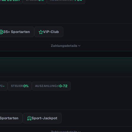
35+ Sportarten
VIP-Club
Zahlungsdetails
ed:
⚡1-24
ple Pay
Google Pay
📝 Testbericht
📋 Bonusbedingungen
-
0%
⚡0-72
YC
STEUER
AUSZAHLUNG
Sportarten
Sport-Jackpot