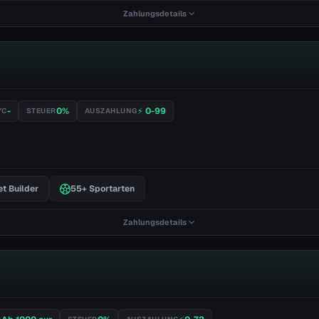
Zahlungsdetails
ashout from FS — 5x the winnings from FS; max. conversion — 5x the deposi
C
Bank Transfer
Crypto
MiFinity
📝 Testbericht
📋 Bonusbedingungen
-
0%
⚡ 0-99
YC
STEUER
AUSZAHLUNG
et Builder
55+ Sportarten
Zahlungsdetails
000 EUR
Speed:
⚡ 0-99
le Pay
Google Pay
Flexpin
Crypto
📝 Testbericht
📋 Bonusbedingungen