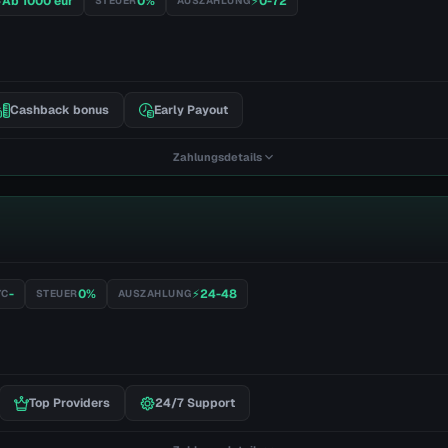
Ab 1000 eur
0%
⚡0-72
C
STEUER
AUSZAHLUNG
Cashback bonus
Early Payout
Zahlungsdetails
eed:
⚡0-72
apid
📝 Testbericht
📋 Bonusbedingungen
-
0%
⚡24-48
YC
STEUER
AUSZAHLUNG
Top Providers
24/7 Support