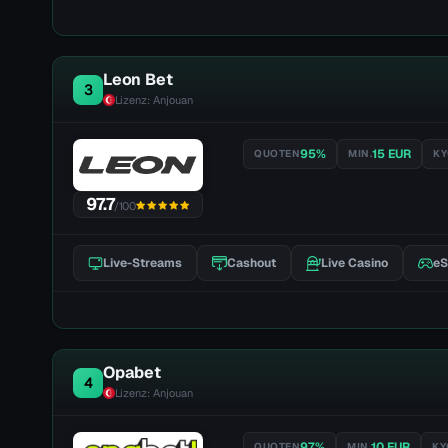
Methode:
Bank Cards, Bank Transfer, Paysafecard
Max.:
1 500 E
Leon Bet
3
MasterCard
VISA
MiFinity
Bitcoin
Sofort
PaySaf
Lizenz: Anjouan
95%
15 EUR
QUOTEN
MIN.
KY
97.7
/100
Live-Streams
Cashout
Live Casino
eS
Methode:
Crypto, Visa, Bank
Max.:
€5000
Speed:
⚡1-72
Opabet
4
Visa
Mastercard
Bank transfer
Revolut
CashLib
Lizenz: Anjouan
97%
10 EUR
QUOTEN
MIN.
KY