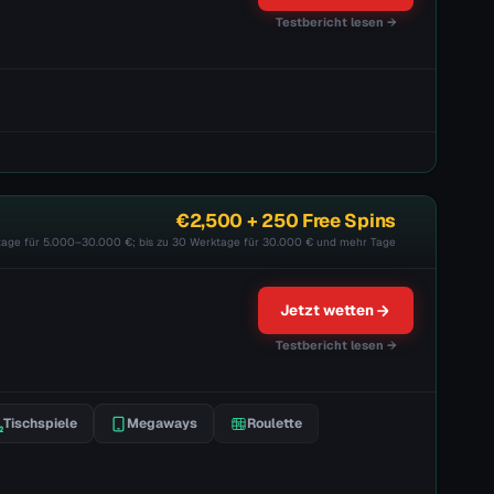
Testbericht lesen →
€2,500 + 250 Free Spins
erktage für 5.000–30.000 €; bis zu 30 Werktage für 30.000 € und mehr Tage
Jetzt wetten
Testbericht lesen →
Tischspiele
Megaways
Roulette