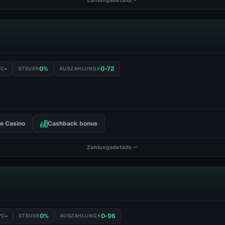
Zahlungsdetails
peed:
⚡0-72
📝 Testbericht
📋 Bonusbedingungen
-
0%
⚡0-72
YC
STEUER
AUSZAHLUNG
ve Casino
Cashback bonus
Zahlungsdetails
0 EUR
Speed:
⚡0-72
feCard
Bank Transfer
Crypto
📝 Testbericht
📋 Bonusbedingungen
-
0%
⚡0-96
YC
STEUER
AUSZAHLUNG