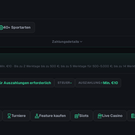
40+ Sportarten
Zahlungsdetails
· Min. €10 · Bis zu 2 Werktage bis zu 500 €; bis zu 5 Werktage für 500–5.000 €; bis zu 14 W
eteller
Rapid Transfer
PaySafeCard
📝 Testbericht
📋 Bonusbedingungen
ür Auszahlungen erforderlich
-
⚡Min. €10
STEUER
AUSZAHLUNG
Turniere
Feature kaufen
Slots
Live Casino