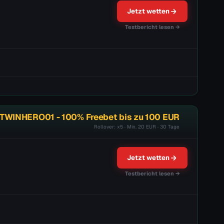
Jetzt wetten
Testbericht lesen →
WINHERO01 - 100% Freebet bis zu 100 EUR
Rollover: x5 · Min. 20 EUR · 30 Tage
Jetzt wetten
Testbericht lesen →